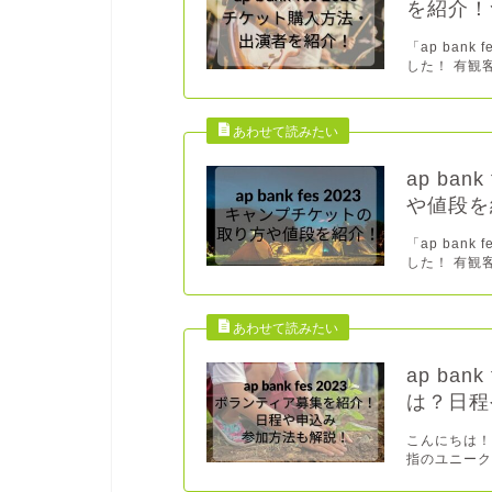
を紹介！
「ap ban
した！ 有観客
ap ba
や値段を
「ap ban
した！ 有観客
ap ba
は？日程
こんにちは！ 
指のユニークな