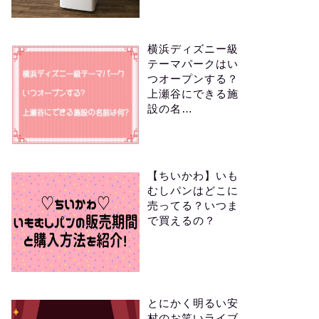
横浜ディズニー級
テーマパークはい
つオープンする？
上瀬谷にできる施
設の名…
【ちいかわ】いも
むしパンはどこに
売ってる？いつま
で買えるの？
とにかく明るい安
村のお笑いライブ