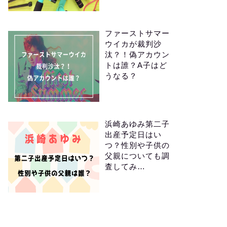
ファーストサマー
ウイカが裁判沙
汰？！偽アカウン
トは誰？A子はど
うなる？
浜崎あゆみ第二子
出産予定日はい
つ？性別や子供の
父親についても調
査してみ…