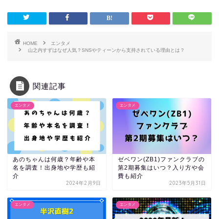
HOME
エンタメ
山之内すずはなぜ人気？SNSやティーンから支持されている理由とは？
関連記事
エンタメ
エンタメ
あのちゃんは何歳？年齢や本
ゼベワン(ZB1)ファンクラブの
名を調査！出身地や学歴も紹
第2期募集はいつ？入り方や会
介
費も紹介
2024年2月9日
2023年5月31日
エンタメ
エンタメ