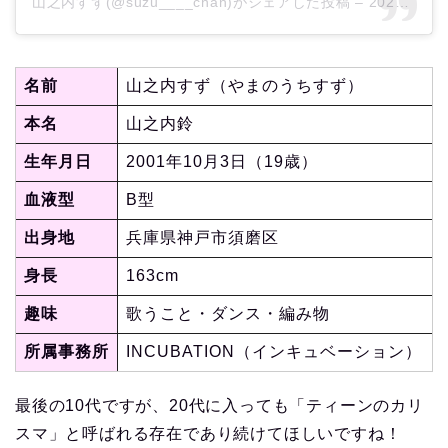
山之内すず(@suzu____chan)がシェアした投稿
–
2020年 6月月9日午前4時37分PDT
名前
山之内すず（やまのうちすず）
本名
山之内鈴
生年月日
2001年10月3日（19歳）
血液型
B型
出身地
兵庫県神戸市須磨区
身長
163cm
趣味
歌うこと・ダンス・編み物
所属事務所
INCUBATION（インキュベーション）
最後の10代ですが、20代に入っても「ティーンのカリ
スマ」と呼ばれる存在であり続けてほしいですね！