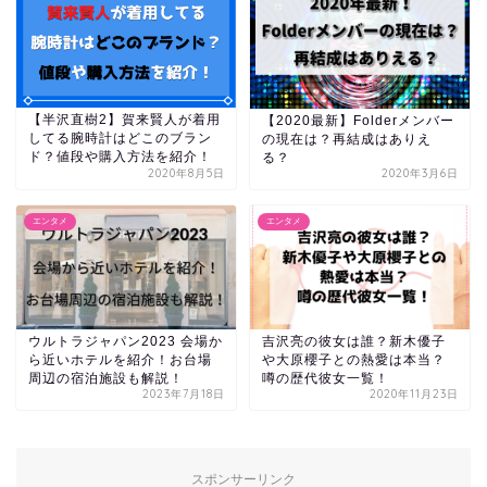
【半沢直樹2】賀来賢人が着用
【2020最新】Folderメンバー
してる腕時計はどこのブラン
の現在は？再結成はありえ
ド？値段や購入方法を紹介！
る？
2020年8月5日
2020年3月6日
エンタメ
エンタメ
ウルトラジャパン2023 会場か
吉沢亮の彼女は誰？新木優子
ら近いホテルを紹介！お台場
や大原櫻子との熱愛は本当？
周辺の宿泊施設も解説！
噂の歴代彼女一覧！
2023年7月18日
2020年11月23日
スポンサーリンク