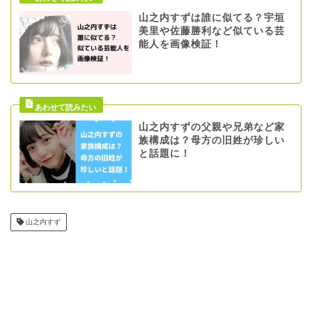
山之内すずは誰に似てる？宇垣
美里や佐藤勝利など似ている芸
能人を画像検証！
山之内すずの父親や兄弟など家
族構成は？母方の旧姓が珍しい
と話題に！
山之内すず