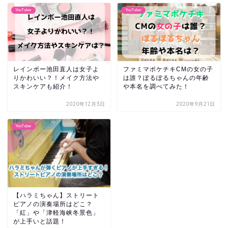
YouTuber
YouTuber
レインボー池田直人は女子よ
ファミマポケチキCMの女の子
りかわいい？！メイク方法や
は誰？ぽるぽるちゃんの年齢
スキンケアも紹介！
や本名を調べてみた！
2020年12月3日
2020年9月21日
YouTuber
【ハラミちゃん】ストリート
ピアノの演奏場所はどこ？
「紅」や「津軽海峡冬景色」
が上手いと話題！