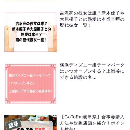
吉沢亮の彼女は誰？新木優子や
大原櫻子との熱愛は本当？噂の
歴代彼女一覧！
横浜ディズニー級テーマパーク
はいつオープンする？上瀬谷に
できる施設の名…
【GoToEat岐阜県】食事券購入
方法や対象店舗を紹介！ポイン
ト付与に…