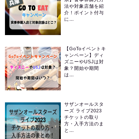
法や対象店舗を紹
介！ポイント付与
に…
【GoToイベントキ
ャンペーン】ディ
ズニーやUSJは対
象？開始や期間
は…
サザンオールスタ
ーズ ライブ2023
チケットの取り
方・入手方法のま
と…