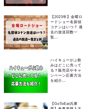
【2023年】金曜ロ
ードショー名探偵
コナンはいつ？ 過
去の放送回数一
覧…
ハイキューがぶ飲
みはどこに売って
る？販売店やキャ
ンペーン応募方法
を紹介…
【GoToEat兵庫
県】食事券購入方