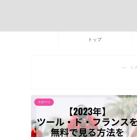
トップ
― C
スポーツ