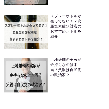
スプレーボトルが
売ってない！？次
亜塩素酸水対応の
おすすめボトルを
紹介！
上地雄輔の実家が
金持ちなのは本
当？父親は自民党
の政治家？