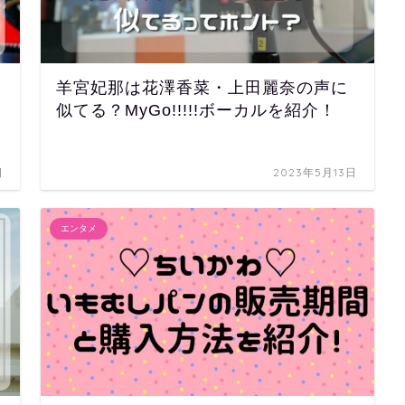
羊宮妃那は花澤香菜・上田麗奈の声に
似てる？MyGo!!!!!ボーカルを紹介！
日
2023年5月13日
エンタメ