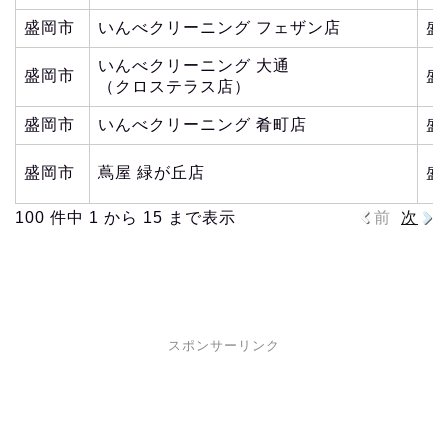
盛岡市
いんべクリーニング フェザン店
盛
いんべクリーニング 大通
盛岡市
盛
（クロステラス店）
盛岡市
いんべクリーニング 肴町店
盛
盛岡市
蔦屋 緑が丘店
盛
100 件中 1 から 15 まで表示
前
次
スポンサーリンク