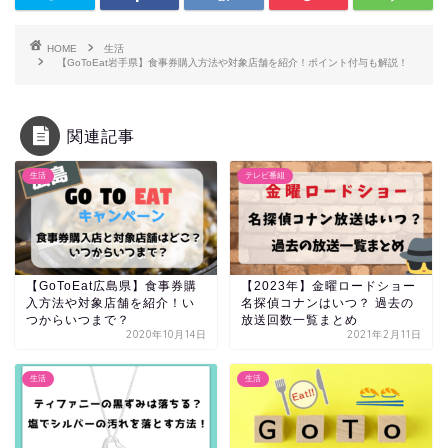
HOME
生活
【GoToEat岩手県】食事券購入方法や対象店舗を紹介！ポイント付与も解説！
関連記事
生活
テレビ番組
【GoToEat広島県】食事券購
【2023年】金曜ロードショー
入方法や対象店舗を紹介！い
名探偵コナンはいつ？ 過去の
つからいつまで？
放送回数一覧まとめ
2020年10月14日
2021年2月11日
生活
生活