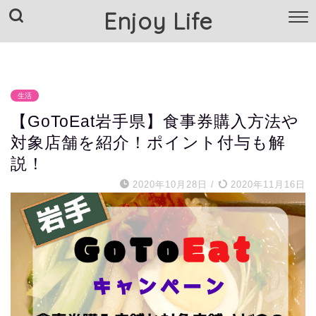
Enjoy Life
TOP
クリスマスコフレ
Amazon情報
楽天情報
生活
【GoToEat岩手県】食事券購入方法や
対象店舗を紹介！ポイント付与も解
説！
2020年10月28日
/
2020年11月16日