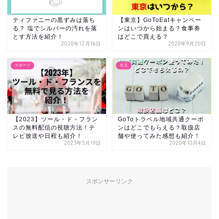
ティファニーの黒ずみは落ち
【東京】GoToEatキャンペー
る？ 塩でシルバーの汚れを落
ンはいつから始まる？食事券
とす方法を紹介！
はどこで買える？
2020年12月16日
2020年9月20日
スポーツ
生活
【2023】ツール・ド・フラン
GoToトラベル地域共通クーポ
スの無料配信の視聴方法！テ
ンはどこでもらえる？取扱店
レビ放送や日程も紹介！
舗や使ってみた感想も紹介！
2023年5月19日
2020年10月4日
スポンサーリンク