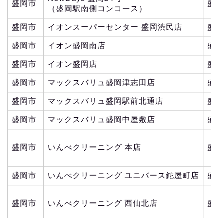
盛岡市
盛
（盛岡駅南側コンコース）
盛岡市
イオンスーパーセンター 盛岡渋民店
盛
盛岡市
イオン盛岡南店
盛
盛岡市
イオン盛岡店
盛
盛岡市
マックスバリュ盛岡津志田店
盛
盛岡市
マックスバリュ盛岡駅前北通店
盛
盛岡市
マックスバリュ盛岡中屋敷店
盛
盛岡市
いんべクリーニング 本店
盛
盛岡市
いんべクリーニング ユニバース鉈屋町店
盛
盛岡市
いんべクリーニング 西仙北店
盛